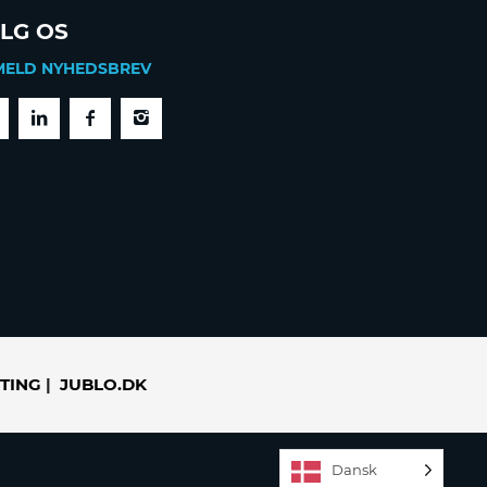
LG OS
MELD NYHEDSBREV
TING
|
JUBLO.DK
Dansk