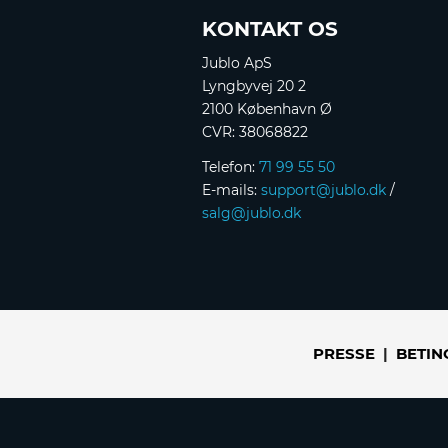
KONTAKT OS
Jublo ApS
Lyngbyvej 20 2
2100 København Ø
CVR: 38068822
Telefon:
71 99 55 50
E-mails:
support@jublo.dk
/
salg@jublo.dk
PRESSE
|
BETIN